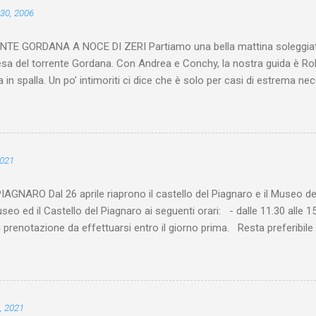
30, 2006
NTE GORDANA A NOCE DI ZERI Partiamo una bella mattina soleggiata 
sa del torrente Gordana. Con Andrea e Conchy, la nostra guida è Ro
 in spalla. Un po’ intimoriti ci dice che è solo per casi di estrema ne
igatorie. Ci dirigiamo allora verso Zeri, passando da Pontremoli e p
ta, arriviamo in circa 25-30 minuti a Noce. Per arrivare al torrente 
arrivare al paese (prima anche del ponticello sul Gordana), subito do
scende un sentierino tra il guard-rail. Bisogna fare molta attenzione, 
2021
so il sentierino si scende velocemente per cinque minuti (la salita al r
rrivare ad uno spiazzo dove si trova un campo di patate chiuso da un
NARO Dal 26 aprile riaprono il castello del Piagnaro e il Museo del
mità del campo, facendo ben attenzione di non rovinare ...
Museo ed il Castello del Piagnaro ai seguenti orari: - dalle 11.30 alle 1
renotazione da effettuarsi entro il giorno prima. Resta preferibile l
manali, al numero 0187 831439 oppure all’indirizzo email info@statue
 4 persone ogni dieci minuti, per complessivi 20 visitatori ogni ora. L
sclusivamente a visitatori diversamente abili o con difficoltà di deam
uso della mascherina durante l’intera durata della visita ed ogni visita
, 2021
meno un metro, fatta esclusione per i ...