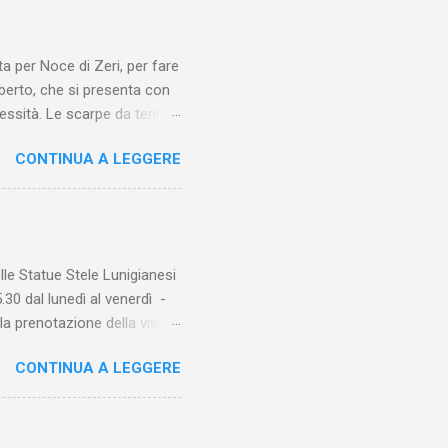
per Noce di Zeri, per fare
berto, che si presenta con
cessità. Le scarpe da tennis
rendendo la SS36, un po’
CONTINUA A LEGGERE
bisogna parcheggiare appena
po una curva dove sulla
non è facile incontrarlo. Una
itorno sono molti di più!)
 cancello. Si passa
le Statue Stele Lunigianesi
5.30 dal lunedì al venerdì -
a prenotazione della visita
stele.org Si potrà accedere
CONTINUA A LEGGERE
’uso degli ascensori esterni
bulazione previa richiesta
tore dovrà rispettare il