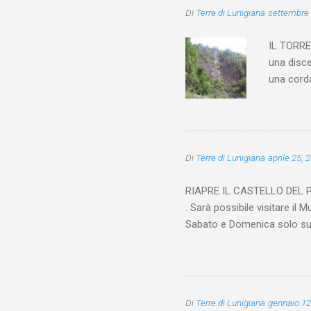
Di
Terre di Lunigiana
settembre 
n
t
IL TORRE
i
una disce
una corda
sono obbl
accidenta
prima di 
sinistra 
Di
Terre di Lunigiana
aprile 25, 
volta pre
fino ad a
RIAPRE IL CASTELLO DEL PIAG
all’estre
. Sarà possibile visitare il 
Sabato e Domenica solo su p
anche nei giorni infrasetti
in piccoli gruppi formati da
ed interni sarà consentito e
telefonica. È obbligatorio l’
Di
Terre di Lunigiana
gennaio 12
distanziamento sociale di al