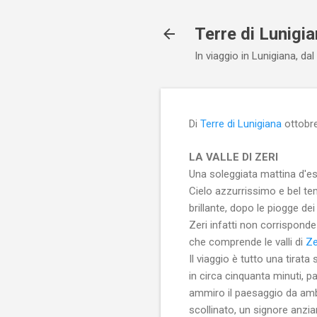
Terre di Lunigi
In viaggio in Lunigiana, da
Di
Terre di Lunigiana
ottobr
LA VALLE DI ZERI
Una soleggiata mattina d'est
Cielo azzurrissimo e bel t
brillante, dopo le piogge dei
Zeri infatti non corrispond
che comprende le valli di
Ze
Il viaggio è tutto una tirat
in circa cinquanta minuti, 
ammiro il paesaggio da ambe
scollinato, un signore anzi