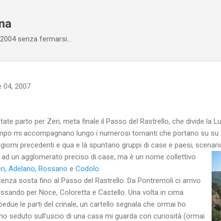
Passa ai contenuti principali
ana
l 2004 senza fermarsi...
e 04, 2007
ate parto per Zeri, meta finale il Passo del Rastrello, che divide la Lu
empo mi accompagnano lungo i numerosi tornanti che portano su su f
 giorni precedenti e qua e là spuntano gruppi di case e paesi, scenario
e ad un agglomerato preciso di case, ma è un nome collettivo
ri
,
Adelano
,
Rossano
e
Codolo
.
a senza sosta fino al Passo del Rastrello. Da Pontremoli ci arrivo
passando per Noce, Coloretta e Castello. Una volta in cima
due le parti del crinale, un cartello segnala che ormai ho
ano seduto sull'uscio di una casa mi guarda con curiosità (ormai