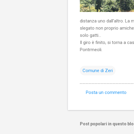
distanza uno dall'altro. La
slegato non proprio amiche
solo gatti...
Il giro è finito, si torna a 
Pontrmeoli.
Comune di Zeri
Posta un commento
C
o
m
m
Post popolari in questo bl
e