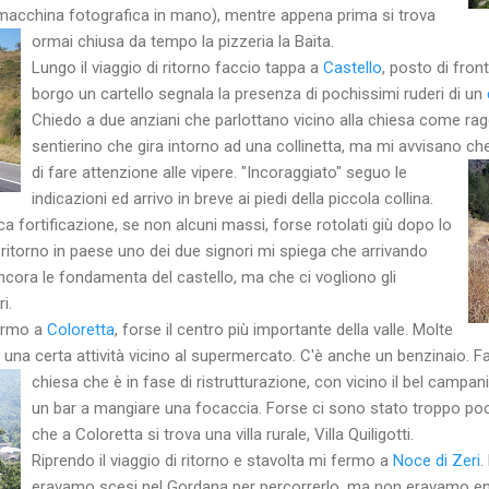
 macchina fotografica in mano), mentre appena prima si trova
ormai chiusa da tempo la pizzeria la Baita.
Lungo il viaggio di ritorno faccio tappa a
Castello
, posto di fron
borgo un cartello segnala la presenza di pochissimi ruderi di un
Chiedo a due anziani che parlottano vicino alla chiesa come rag
sentierino che gira intorno ad una collinetta, ma mi avvisano ch
di fare attenzione alle vipere.
"Incoraggiato" seguo le
indicazioni ed arrivo in breve ai piedi della piccola collina.
ica fortificazione, se non alcuni massi, forse rotolati giù dopo lo
 ritorno in paese uno dei due signori mi spiega che arrivando
ncora le fondamenta del castello, ma che ci vogliono gli
i.
fermo a
Coloretta
, forse il centro più importante della valle. Molte
na certa attività vicino al supermercato. C'è anche un benzinaio.
Fa
chiesa che è in fase di ristrutturazione, con vicino il bel campa
un bar a mangiare una focaccia. Forse ci sono stato troppo po
che a Coloretta si trova una villa rurale, Villa Quiligotti.
Riprendo il viaggio di ritorno e stavolta mi fermo a
Noce di Zeri
.
eravamo scesi nel Gordana per percorrerlo, ma non eravamo ent